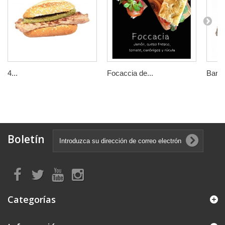
4...
Focaccia de...
Bande
Boletín
Categorías